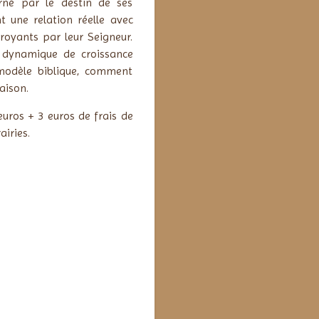
cerné par le destin de ses
 une relation réelle avec
croyants par leur Seigneur.
a dynamique de croissance
 modèle biblique, comment
aison.
euros + 3 euros de frais de
iries.