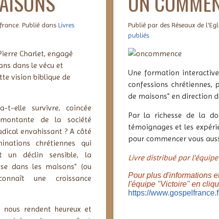
MAISONS
ON COMME
 france. Publié dans
Livres
Publié par des Réseaux de l'Eg
publiés
Pierre Charlet, engagé
ans dans le vécu et
Une formation interactive 
te vision biblique de
confessions chrétiennes,
de maisons" en direction de
-t-elle survivre, coincée
Par la richesse de la do
 montante de la société
témoignages et les expéri
adical envahissant ? A côté
pour commencer vous auss
nations chrétiennes qui
t un déclin sensible, la
Livre distribué par l'équipe 
ise dans les maisons" (ou
Pour plus d'informations et
 connaît une croissance
l'équipe "Victoire" en cliqu
https://www.gospelfrance.f
is nous rendent heureux et