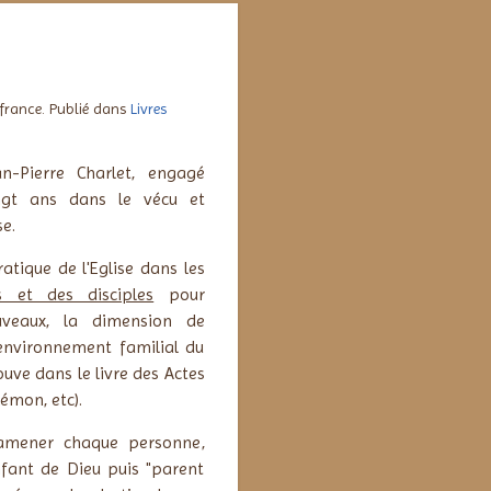
 france. Publié dans
Livres
n-Pierre Charlet,
engagé
ngt ans dans le vécu et
se.
ratique de l'Eglise dans les
 et des disciples
pour
veaux, la dimension de
l'environnement familial du
ouve dans le livre des Actes
lémon, etc).
 amener chaque personne,
nfant de Dieu puis "parent