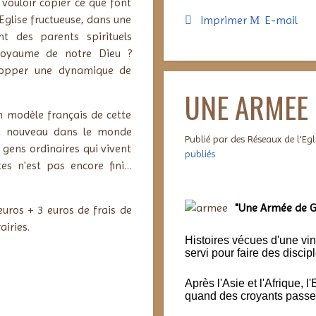
 vouloir copier ce que font
Eglise fructueuse, dans une
Imprimer
E-mail
t des parents spirituels
 Royaume de notre Dieu ?
opper une dynamique de
UNE ARMEE 
 un modèle français de cette
e à nouveau dans le monde
Publié par des Réseaux de l'Eg
gens ordinaires qui vivent
publiés
tes n'est pas encore fini…
"Une Armée de G
euros + 3 euros de frais de
iries.
Histoires vécues d'une vin
servi pour faire des disc
Après l'Asie et l'Afrique, l
quand des croyants passen