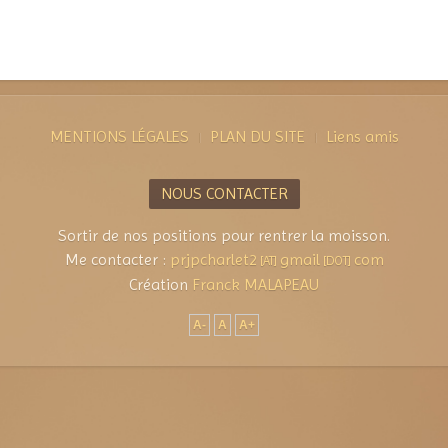
MENTIONS LÉGALES
PLAN DU SITE
Liens amis
NOUS CONTACTER
Sortir de nos positions pour rentrer la moisson.
Me contacter :
prjpcharlet2
gmail
com
[AT]
[DOT]
Création
Franck MALAPEAU
A-
A
A+