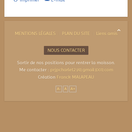
MENTIONS LÉGALES
PLAN DU SITE
Liens amis
NOUS CONTACTER
Sortir de nos positions pour rentrer la moisson.
Me contacter :
prjpcharlet2
gmail
com
[AT]
[DOT]
Création
Franck MALAPEAU
A-
A
A+