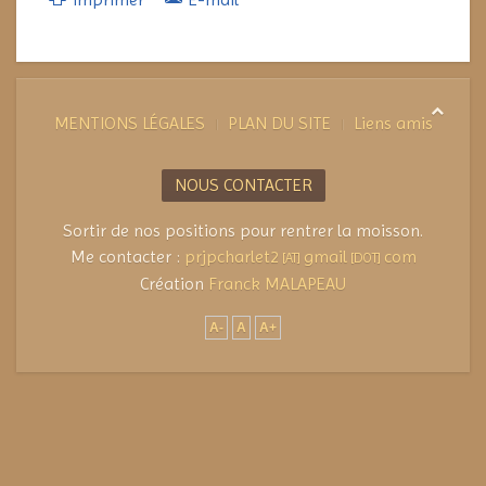
MENTIONS LÉGALES
PLAN DU SITE
Liens amis
NOUS CONTACTER
Sortir de nos positions pour rentrer la moisson.
Me contacter :
prjpcharlet2
gmail
com
[AT]
[DOT]
Création
Franck MALAPEAU
A-
A
A+