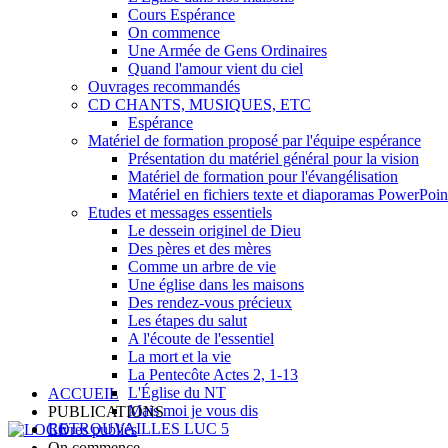
Cours Espérance
On commence
Une Armée de Gens Ordinaires
Quand l'amour vient du ciel
Ouvrages recommandés
CD CHANTS, MUSIQUES, ETC
Espérance
Matériel de formation proposé par l'équipe espérance
Présentation du matériel général pour la vision
Matériel de formation pour l'évangélisation
Matériel en fichiers texte et diaporamas PowerPoin
Etudes et messages essentiels
Le dessein originel de Dieu
Des pères et des mères
Comme un arbre de vie
Une église dans les maisons
Des rendez-vous précieux
Les étapes du salut
A l'écoute de l'essentiel
La mort et la vie
La Pentecôte Actes 2, 1-13
L'Église du NT
ACCUEIL
Mais moi je vous dis
PUBLICATIONS
RETROUVAILLES LUC 5
Livres publiés
On commence