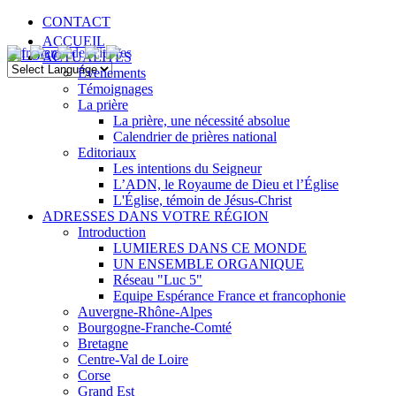
CONTACT
ACCUEIL
ACTUALITÉS
Évenements
Témoignages
La prière
La prière, une nécessité absolue
Calendrier de prières national
Editoriaux
Les intentions du Seigneur
L’ADN, le Royaume de Dieu et l’Église
L'Église, témoin de Jésus-Christ
ADRESSES DANS VOTRE RÉGION
Introduction
LUMIERES DANS CE MONDE
UN ENSEMBLE ORGANIQUE
Réseau "Luc 5"
Equipe Espérance France et francophonie
Auvergne-Rhône-Alpes
Bourgogne-Franche-Comté
Bretagne
Centre-Val de Loire
Corse
Grand Est