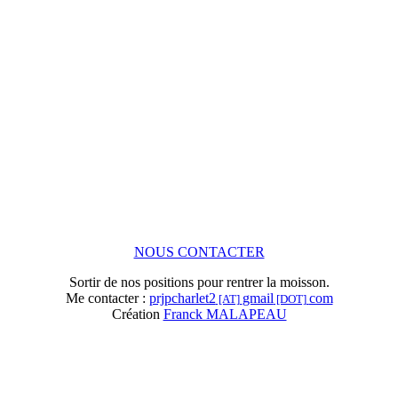
NOUS CONTACTER
Sortir de nos positions pour rentrer la moisson.
Me contacter :
prjpcharlet2
gmail
com
[AT]
[DOT]
Création
Franck MALAPEAU