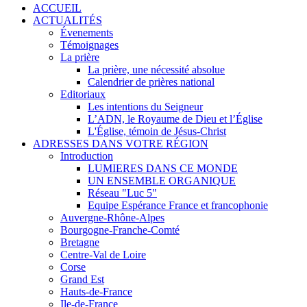
ACCUEIL
ACTUALITÉS
Évenements
Témoignages
La prière
La prière, une nécessité absolue
Calendrier de prières national
Editoriaux
Les intentions du Seigneur
L’ADN, le Royaume de Dieu et l’Église
L'Église, témoin de Jésus-Christ
ADRESSES DANS VOTRE RÉGION
Introduction
LUMIERES DANS CE MONDE
UN ENSEMBLE ORGANIQUE
Réseau "Luc 5"
Equipe Espérance France et francophonie
Auvergne-Rhône-Alpes
Bourgogne-Franche-Comté
Bretagne
Centre-Val de Loire
Corse
Grand Est
Hauts-de-France
Ile-de-France