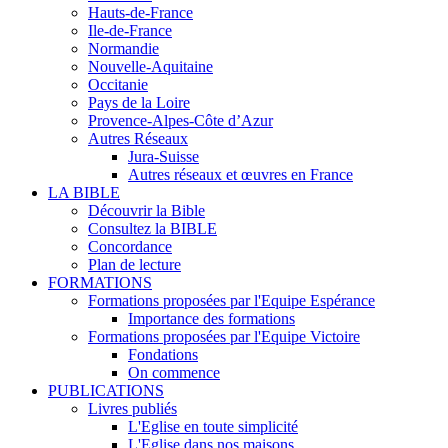
Hauts-de-France
Ile-de-France
Normandie
Nouvelle-Aquitaine
Occitanie
Pays de la Loire
Provence-Alpes-Côte d’Azur
Autres Réseaux
Jura-Suisse
Autres réseaux et œuvres en France
LA BIBLE
Découvrir la Bible
Consultez la BIBLE
Concordance
Plan de lecture
FORMATIONS
Formations proposées par l'Equipe Espérance
Importance des formations
Formations proposées par l'Equipe Victoire
Fondations
On commence
PUBLICATIONS
Livres publiés
L'Eglise en toute simplicité
L'Eglise dans nos maisons