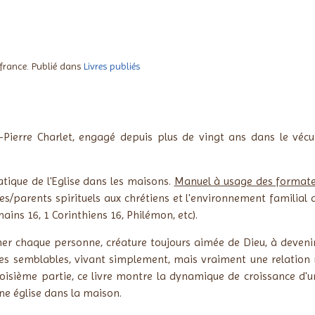
 france. Publié dans
Livres publiés
-Pierre Charlet,
engagé depuis plus de vingt ans dans le vécu 
atique de l'Eglise dans les maisons.
Manuel à usage des formateu
es/parents spirituels aux chrétiens et l'environnement familial d
mains 16, 1 Corinthiens 16, Philémon, etc).
r chaque personne, créature toujours aimée de Dieu, à devenir e
ses semblables, vivant simplement, mais vraiment une relation r
roisième partie, ce livre montre la dynamique de croissance d'
e église dans la maison.