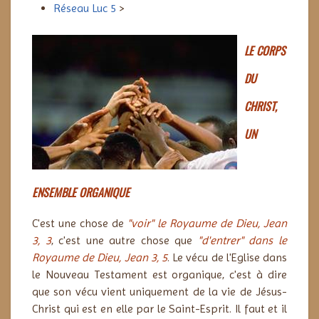
Réseau Luc 5
>
LE CORPS
DU
CHRIST,
UN
ENSEMBLE ORGANIQUE
C'est une chose de
"voir" le Royaume de Dieu,
Jean
3, 3
, c'est une autre chose que
"d'entrer" dans le
Royaume de Dieu,
Jean 3, 5
. Le vécu de l'Eglise dans
le Nouveau Testament est organique, c'est à dire
que son vécu vient uniquement de la vie de Jésus-
Christ qui est en elle par le Saint-Esprit. Il faut et il